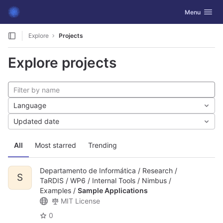
GitLab
Toggle navig
Menu
Skip to content
Explore
Projects
Explore projects
Language
Updated date
All
Most starred
Trending
Departamento de Informática / Research /
S
TaRDIS / WP6 / Internal Tools / Nimbus /
Examples /
Sample Applications
MIT License
0