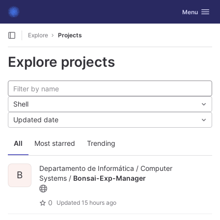
GitLab
Toggle navig
Menu
Skip to content
Explore
Projects
Explore projects
Shell
Updated date
All
Most starred
Trending
Departamento de Informática / Computer
B
Systems /
Bonsai-Exp-Manager
0
Updated
15 hours ago