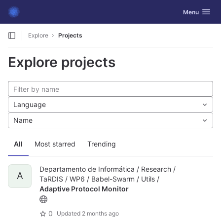
GitLab
Toggle navig
Menu
Skip to content
Explore
Projects
Explore projects
Language
Name
All
Most starred
Trending
Departamento de Informática / Research /
A
TaRDIS / WP6 / Babel-Swarm / Utils /
Adaptive Protocol Monitor
0
Updated
2 months ago