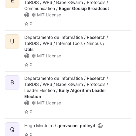
E
TaRDIS / WP6 / Babel-Swarm / Protocols /
Communication /
Eager Gossip Broadcast
MIT License
0
Departamento de Informática / Research /
U
TaRDIS / WP6 / Internal Tools / Nimbus /
Utils
MIT License
0
Departamento de Informática / Research /
B
TaRDIS / WP6 / Babel-Swarm / Protocols /
Leader Election /
Bully Algorithm Leader
Election
MIT License
0
Hugo Monteiro /
qenvscan-policyd
Q
0