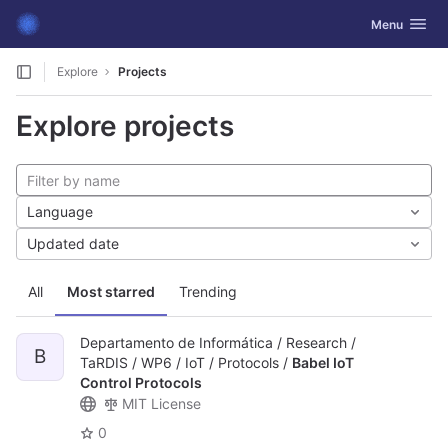
GitLab
Toggle navig
Menu
Skip to content
Explore
Projects
Explore projects
Language
Updated date
All
Most starred
Trending
Departamento de Informática / Research /
B
TaRDIS / WP6 / IoT / Protocols /
Babel IoT
Control Protocols
MIT License
0