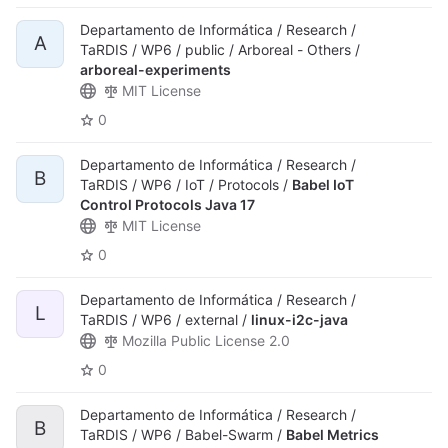
Departamento de Informática / Research /
A
TaRDIS / WP6 / public / Arboreal - Others /
arboreal-experiments
MIT License
0
Departamento de Informática / Research /
B
TaRDIS / WP6 / IoT / Protocols /
Babel IoT
Control Protocols Java 17
MIT License
0
Departamento de Informática / Research /
L
TaRDIS / WP6 / external /
linux-i2c-java
Mozilla Public License 2.0
0
Departamento de Informática / Research /
B
TaRDIS / WP6 / Babel-Swarm /
Babel Metrics