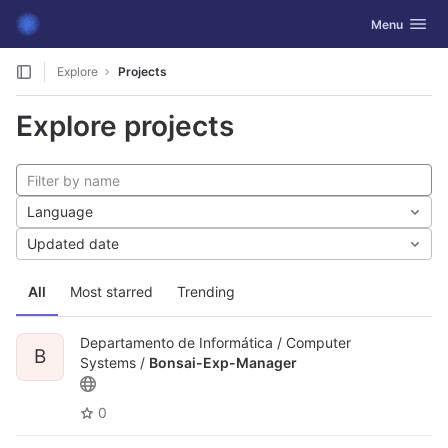
GitLab
Toggle navig
Menu
Skip to content
Explore
Projects
Explore projects
Language
Updated date
All
Most starred
Trending
Departamento de Informática / Computer
B
Systems /
Bonsai-Exp-Manager
0